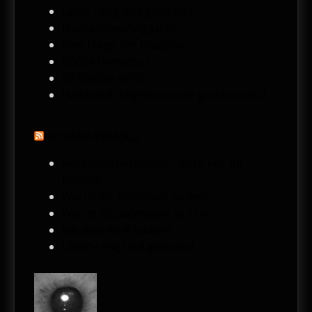
Latex - eng und glänzend
Fünfundzwanzig Jahre
Eine Frage der Disziplin
BDSM-Literatour
50 Shades of SSC
Halsband. Angeleint oder geschmückt?
DEVANA REMOLD
Herausforderungen – nicht nur für
Bottom
Wie ist es, dominant zu sein
Wie ist es, submissiv zu sein
Mit dem Kink hadern
Latex – eng und glänzend