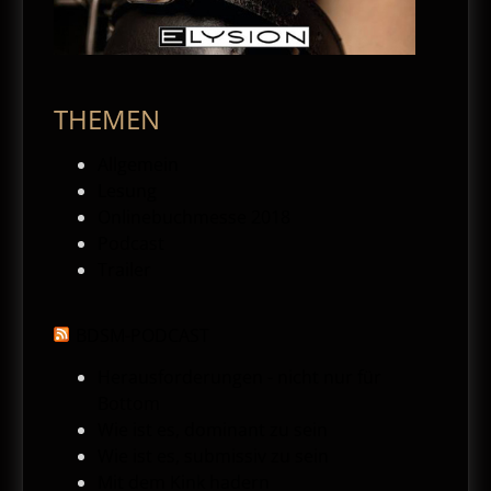
THEMEN
Allgemein
Lesung
Onlinebuchmesse 2018
Podcast
Trailer
BDSM-PODCAST
Herausforderungen - nicht nur für
Bottom
Wie ist es, dominant zu sein
Wie ist es, submissiv zu sein
Mit dem Kink hadern