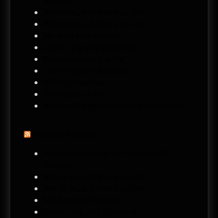
Bottom
Wie ist es, dominant zu sein
Wie ist es, submissiv zu sein
Mit dem Kink hadern
Latex - eng und glänzend
Fünfundzwanzig Jahre
Eine Frage der Disziplin
BDSM-Literatour
50 Shades of SSC
Halsband. Angeleint oder geschmückt?
DEVANA REMOLD
Herausforderungen – nicht nur für
Bottom
Wie ist es, dominant zu sein
Wie ist es, submissiv zu sein
Mit dem Kink hadern
Latex – eng und glänzend