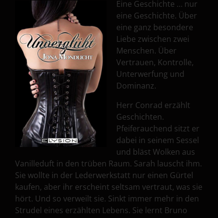
Eine Geschichte … nur
eine Geschichte. Über
eine ganz besondere
Liebe zwischen zwei
Menschen. Über
Vertrauen, Kontrolle,
Unterwerfung und
Dominanz.
Herr Conrad erzählt
Geschichten.
Pfeiferauchend sitzt er
dabei in seinem Sessel
und bläst Wolken aus
Vanilleduft in den trüben Raum. Sarah lauscht ihm.
Sie wollte in der Lederwerkstatt nur einen Gürtel
kaufen, aber ihr erscheint seltsam vertraut, was sie
hört. Und so verweilt sie. Sinkt immer mehr in den
Strudel eines erzählten Lebens. Sie lernt Bruno