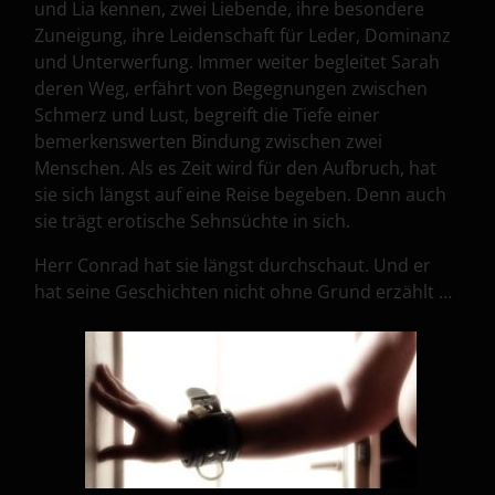
und Lia kennen, zwei Liebende, ihre besondere
Zuneigung, ihre Leidenschaft für Leder, Dominanz
und Unterwerfung. Immer weiter begleitet Sarah
deren Weg, erfährt von Begegnungen zwischen
Schmerz und Lust, begreift die Tiefe einer
bemerkenswerten Bindung zwischen zwei
Menschen. Als es Zeit wird für den Aufbruch, hat
sie sich längst auf eine Reise begeben. Denn auch
sie trägt erotische Sehnsüchte in sich.
Herr Conrad hat sie längst durchschaut. Und er
hat seine Geschichten nicht ohne Grund erzählt …