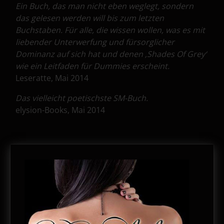
Ein Buch, das man nicht eben weglegt, sondern
das gelesen werden will bis zum letzten
Buchstaben. Für alle, die wissen wollen, was es mit
liebender Unterwerfung und fürsorglicher
Dominanz auf sich hat und denen ‚Shades Of Grey‘
wie ein Leitfaden für Dummies erscheint.
Leseratte, Mai 2014
Das vielleicht poetischste SM-Buch.
elysion-Books, Mai 2014