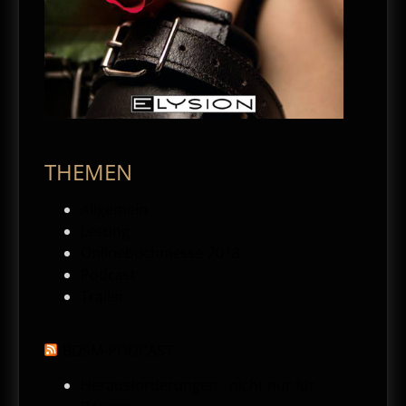
THEMEN
Allgemein
Lesung
Onlinebuchmesse 2018
Podcast
Trailer
BDSM-PODCAST
Herausforderungen - nicht nur für