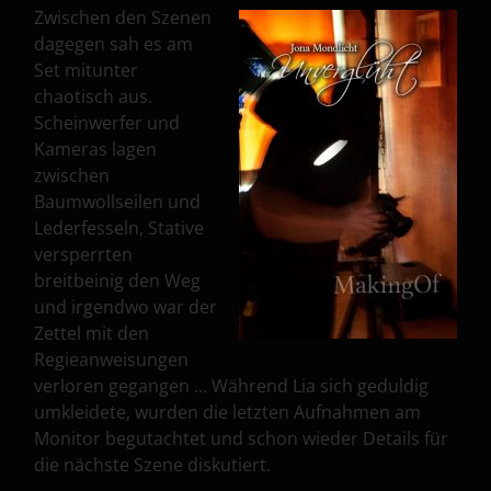
Zwischen den Szenen
dagegen sah es am
Set mitunter
chaotisch aus.
Scheinwerfer und
Kameras lagen
zwischen
Baumwollseilen und
Lederfesseln, Stative
versperrten
breitbeinig den Weg
und irgendwo war der
Zettel mit den
Regieanweisungen
verloren gegangen … Während Lia sich geduldig
umkleidete, wurden die letzten Aufnahmen am
Monitor begutachtet und schon wieder Details für
die nächste Szene diskutiert.