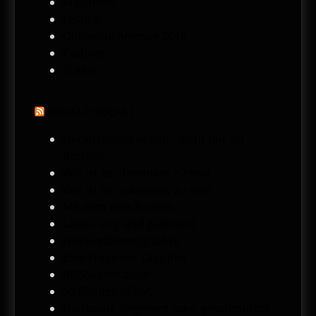
Allgemein
Lesung
Onlinebuchmesse 2018
Podcast
Trailer
BDSM-PODCAST
Herausforderungen - nicht nur für
Bottom
Wie ist es, dominant zu sein
Wie ist es, submissiv zu sein
Mit dem Kink hadern
Latex - eng und glänzend
Fünfundzwanzig Jahre
Eine Frage der Disziplin
BDSM-Literatour
50 Shades of SSC
Halsband. Angeleint oder geschmückt?