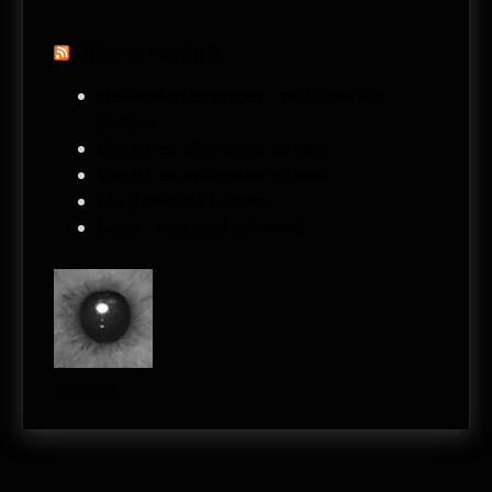
DEVANA REMOLD
Herausforderungen – nicht nur für
Bottom
Wie ist es, dominant zu sein
Wie ist es, submissiv zu sein
Mit dem Kink hadern
Latex – eng und glänzend
Kontakt