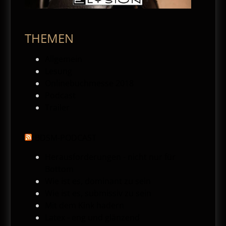
THEMEN
Allgemein
Lesung
Onlinebuchmesse 2018
Podcast
Trailer
BDSM-PODCAST
Herausforderungen - nicht nur für
Bottom
Wie ist es, dominant zu sein
Wie ist es, submissiv zu sein
Mit dem Kink hadern
Latex - eng und glänzend