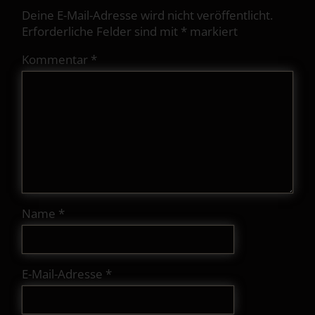
Deine E-Mail-Adresse wird nicht veröffentlicht.
Erforderliche Felder sind mit
*
markiert
Kommentar
*
Name
*
E-Mail-Adresse
*