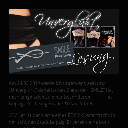
Am 24.03.2019 werde ich unterwegs sein und
„Unverglüht“ dabei haben. Denn der „SMiLE“ hat
mich eingeladen zu einer besonderen
Lesung
in
Leipzig, für die eigens die
Sixtina
öffnet.
„SMiLe“ ist der Name eines BDSM-Stammtischs in
der schönen Stadt Leipzig. Er vereint eine bunt