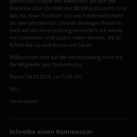
gemischte Gruppe von Menschen, die sich mit
Interesse über die Welt des BDSM austauscht. Und
das mit einer Tradition von seit mittlerweile mehr
als zwei Jahrzehnten. Gerade deswegen freue ich
mich auf die Veranstaltung besonders: Ich werde
mit Leserinnen und Lesern reden können, die so
fühlen wie Lia und Bruno und Sarah.
Willkommen sind auf der Veranstaltung nicht nur
die Mitglieder des Stammtischs.
Wann? 24.03.2019, ca.15.00 Uhr.
Wo?
Sixtina Leipzig
.
Veranstalter:
SMiLe Leipzig
.
Schreibe einen Kommentar