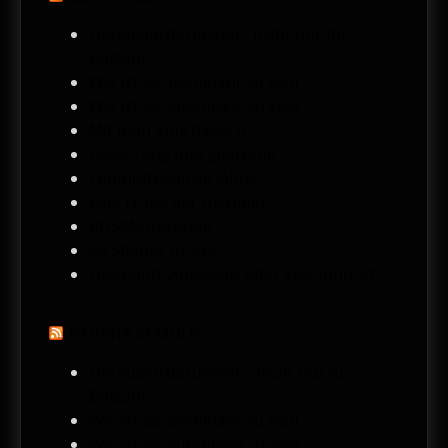
Herausforderungen - nicht nur für
Bottom
Wie ist es, dominant zu sein
Wie ist es, submissiv zu sein
Mit dem Kink hadern
Latex - eng und glänzend
Fünfundzwanzig Jahre
Eine Frage der Disziplin
BDSM-Literatour
50 Shades of SSC
Halsband. Angeleint oder geschmückt?
DEVANA REMOLD
Herausforderungen – nicht nur für
Bottom
Wie ist es, dominant zu sein
Wie ist es, submissiv zu sein