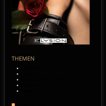
THEMEN
Allgemein
Lesung
Onlinebuchmesse 2018
Podcast
Trailer
BDSM-PODCAST