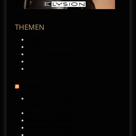
THEMEN
Allgemein
Lesung
Onlinebuchmesse 2018
Podcast
Trailer
BDSM-PODCAST
Herausforderungen - nicht nur für
Bottom
Wie ist es, dominant zu sein
Wie ist es, submissiv zu sein
Mit dem Kink hadern
Latex - eng und glänzend