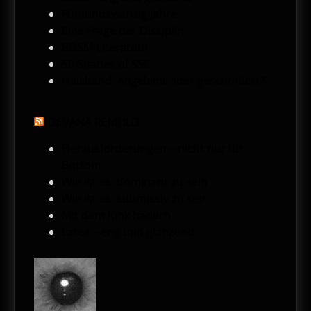
Fünfundzwanzig Jahre
Eine Frage der Disziplin
BDSM-Literatour
50 Shades of SSC
Halsband. Angeleint oder geschmückt?
DEVANA REMOLD
Herausforderungen – nicht nur für
Bottom
Wie ist es, dominant zu sein
Wie ist es, submissiv zu sein
Mit dem Kink hadern
Latex – eng und glänzend