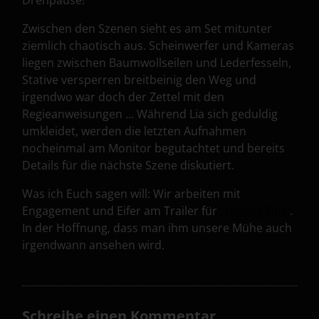
Drehpause!
Zwischen den Szenen sieht es am Set mitunter
ziemlich chaotisch aus. Scheinwerfer und Kameras
liegen zwischen Baumwollseilen und Lederfesseln,
Stative versperren breitbeinig den Weg und
irgendwo war doch der Zettel mit den
Regieanweisungen … Während Lia sich geduldig
umkleidet, werden die letzten Aufnahmen
nocheinmal am Monitor begutachtet und bereits
Details für die nächste Szene diskutiert.
Was ich Euch sagen will: Wir arbeiten mit
Engagement und Eifer am Trailer für
„Unverglüht“
.
In der Hoffnung, dass man ihm unsere Mühe auch
irgendwann ansehen wird.
Schreibe einen Kommentar